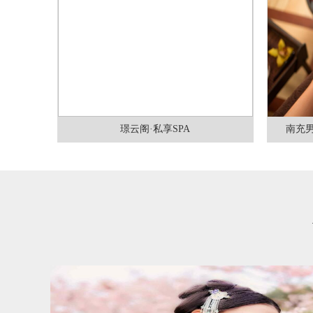
璟云阁·私享SPA
南充男