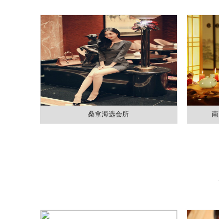
桑拿海选会所
南