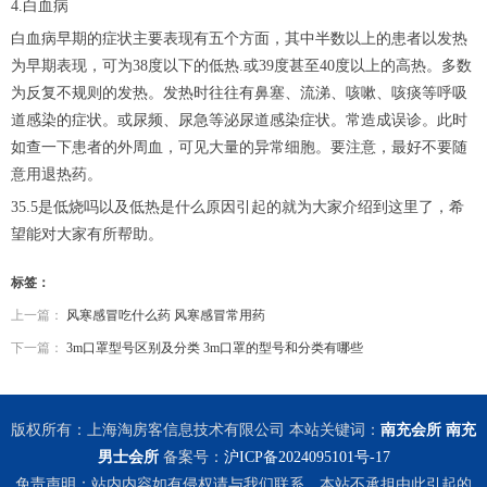
4.白血病
白血病早期的症状主要表现有五个方面，其中半数以上的患者以发热
为早期表现，可为38度以下的低热.或39度甚至40度以上的高热。多数
为反复不规则的发热。发热时往往有鼻塞、流涕、咳嗽、咳痰等呼吸
道感染的症状。或尿频、尿急等泌尿道感染症状。常造成误诊。此时
如查一下患者的外周血，可见大量的异常细胞。要注意，最好不要随
意用退热药。
35.5是低烧吗以及低热是什么原因引起的就为大家介绍到这里了，希
望能对大家有所帮助。
标签：
上一篇：
风寒感冒吃什么药 风寒感冒常用药
下一篇：
3m口罩型号区别及分类 3m口罩的型号和分类有哪些
版权所有：上海淘房客信息技术有限公司 本站关键词：
南充会所
南充
男士会所
备案号：
沪ICP备2024095101号-17
免责声明：站内内容如有侵权请与我们联系，本站不承担由此引起的