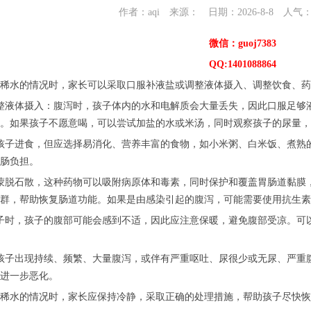
作者：aqi 来源： 日期：2026-8-8 人气
微信：guoj7383
QQ:1401088864
稀水的情况时，家长可以采取口服补液盐或调整液体摄入、调整饮食、药
整液体摄入：腹泻时，孩子体内的水和电解质会大量丢失，因此口服足够
。如果孩子不愿意喝，可以尝试加盐的水或米汤，同时观察孩子的尿量，
孩子进食，但应选择易消化、营养丰富的食物，如小米粥、白米饭、煮熟
肠负担。
蒙脱石散，这种药物可以吸附病原体和毒素，同时保护和覆盖胃肠道黏膜
群，帮助恢复肠道功能。如果是由感染引起的腹泻，可能需要使用抗生素
子时，孩子的腹部可能会感到不适，因此应注意保暖，避免腹部受凉。可
孩子出现持续、频繁、大量腹泻，或伴有严重呕吐、尿很少或无尿、严重
进一步恶化。
稀水的情况时，家长应保持冷静，采取正确的处理措施，帮助孩子尽快恢