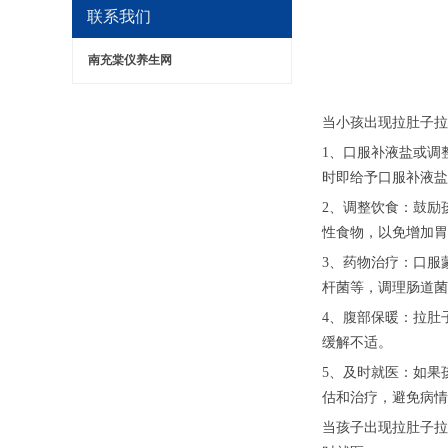
联系我们
南充棠仪养生网
当小孩出现拉肚子拉
1、口服补液盐或调
时即给予口服补液盐
2、调整饮食：鼓励
性食物，以免增加胃
3、药物治疗：口服
杆菌等，调理肠道菌
4、腹部保暖：拉肚
缓解不适。
5、及时就医：如果
估和治疗，避免病情
当孩子出现拉肚子拉