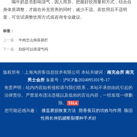
喝牛奶是否影响湿气，因人而异。把握好饮用量和方式，结合自
身体质调整，才能在补充营养的同时，减少不适。若饮用后不适明
显，可尝试调整饮用方式或咨询专业建议。
标签：
上一篇：
牛肉怎么炖容易烂
下一篇：
刮痧可以排湿气吗
版权所有：上海淘房客信息技术有限公司 本站关键词：
南充会所
南充
男士会所
备案号：
沪ICP备2024095101号-17
免责声明：站内内容如有侵权请与我们联系，本站不承担由此引起的
法律责任。严禁发布违法违规以及低俗的言论内容，一经发现一律删
除。
51La
您可能还感兴趣： ·
膝盖磨损恢复方法
·
茴香蚕豆的功效与作用
·
陈旧
性拇长伸肌腱断裂哪种手术好
杭州滨江桑拿价格
广州荔湾区按摩
长沙岳麓区高端桑拿
杭州临平区
会所
成都郫都区桑拿
西安莲湖区spa
杭州下城区会所
北京房山桑拿哪