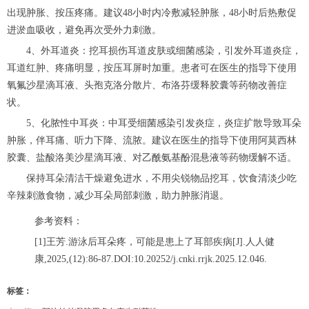
出现肿胀、按压疼痛。建议48小时内冷敷减轻肿胀，48小时后热敷促
进淤血吸收，避免再次受外力刺激。
4、外耳道炎：挖耳损伤耳道皮肤或细菌感染，引发外耳道炎症，
耳道红肿、疼痛明显，按压耳屏时加重。患者可在医生的指导下使用
氧氟沙星滴耳液、头孢克洛分散片、布洛芬缓释胶囊等药物改善症
状。
5、化脓性中耳炎：中耳受细菌感染引发炎症，炎症扩散导致耳朵
肿胀，伴耳痛、听力下降、流脓。建议在医生的指导下使用阿莫西林
胶囊、盐酸洛美沙星滴耳液、对乙酰氨基酚混悬液等药物缓解不适。
保持耳朵清洁干燥避免进水，不用尖锐物品挖耳，饮食清淡少吃
辛辣刺激食物，减少耳朵局部刺激，助力肿胀消退。
参考资料：
[1]王芳.游泳后耳朵疼，可能是患上了耳部疾病[J].人人健
康,2025,(12):86-87.DOI:10.20252/j.cnki.rrjk.2025.12.046.
标签：