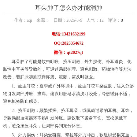
耳朵肿了怎么办才能消肿
作者：aqi 来源： 日期：2026-8-9 人气：
12
评论：
0
电话:13421632199
QQ:2825354672
微信：qt2027qt
耳朵肿了可能是蚊虫叮咬、挤压刺激、外力损伤、外耳道炎、化
脓性中耳炎等导致的，可通过局部护理、避免刺激、药物治疗等方法
改善，若肿胀加剧或伴疼痛、流脓，需及时就医。
1、蚊虫叮咬：夏季或户外环境中，蚊虫叮咬耳朵皮肤，注入分泌
物引发局部肿胀、瘙痒。建议用肥皂水清洗叮咬处，冷敷缓解不适，
避免抓挠防止感染。
2、挤压刺激：频繁揉搓、挤压耳朵，或佩戴过紧的耳机、耳饰，
导致局部血液循环不畅引发肿胀。建议取下紧身耳饰、宽松佩戴耳
机，避免按压耳朵，让局部得到充分休息。
3、外力损伤：耳朵受碰撞、牵拉等外力冲击，软组织受损充血，