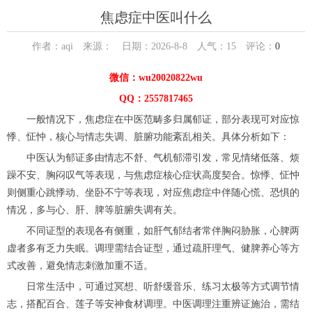
焦虑症中医叫什么
作者：aqi 来源： 日期：2026-8-8 人气：
15
评论：
0
微信：wu20020822wu
QQ：2557817465
一般情况下，焦虑症在中医范畴多归属郁证，部分表现可对应惊
悸、怔忡，核心与情志失调、脏腑功能紊乱相关。具体分析如下：
中医认为郁证多由情志不舒、气机郁滞引发，常见情绪低落、烦
躁不安、胸闷叹气等表现，与焦虑症核心症状高度契合。惊悸、怔忡
则侧重心跳悸动、坐卧不宁等表现，对应焦虑症中伴随心慌、恐惧的
情况，多与心、肝、脾等脏腑失调有关。
不同证型的表现各有侧重，如肝气郁结者常伴胸闷胁胀，心脾两
虚者多有乏力失眠。调理需结合证型，通过疏肝理气、健脾养心等方
式改善，避免情志刺激加重不适。
日常生活中，可通过冥想、听舒缓音乐、练习太极等方式调节情
志，搭配百合、莲子等安神食材调理。中医调理注重辨证施治，需结