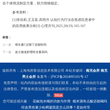
合个体情况制定方案，助力情绪稳定。
参考资料：
[1]张佳莉,王玉富,高明月.认知行为疗法在焦虑症患者中
的应用效果分析[J].心理月刊,2025,20(19):165-167.
标签：
上一篇：
维生素C过期了还能吃吗
下一篇：
波士顿龙虾嘌呤含量高吗
版权所有：上海淘房客信息技术有限公司 本站关键词：
南充会所
南充
男士会所
备案号：
沪ICP备2024095101号-17
免责声明：站内内容如有侵权请与我们联系，本站不承担由此引起的
法律责任。严禁发布违法违规以及低俗的言论内容，一经发现一律删
除。
51La
您可能还感兴趣： ·
花椒泡水喝的功效与作用
·
糯米酒有点酸还能喝吗
·
经血黑色量少粘稠凝固是怎么回事？是如何导