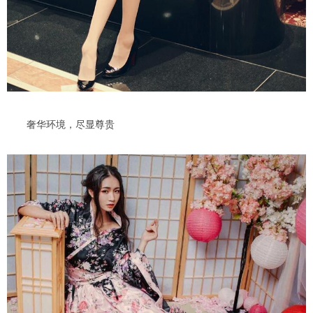
奢华环境，尽显尊贵