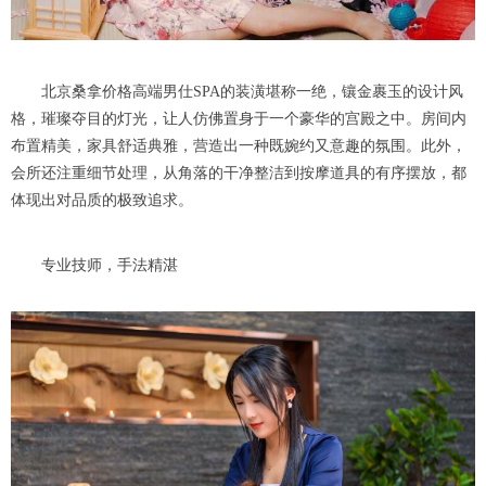
北京桑拿价格高端男仕SPA的装潢堪称一绝，镶金裹玉的设计风
格，璀璨夺目的灯光，让人仿佛置身于一个豪华的宫殿之中。房间内
布置精美，家具舒适典雅，营造出一种既婉约又意趣的氛围。此外，
会所还注重细节处理，从角落的干净整洁到按摩道具的有序摆放，都
体现出对品质的极致追求。
专业技师，手法精湛