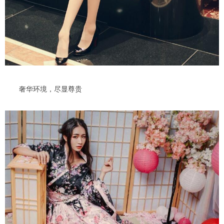
奢华环境，尽显尊贵